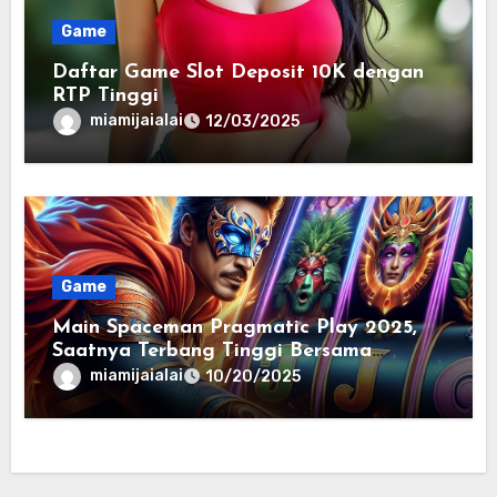
Game
Daftar Game Slot Deposit 10K dengan
RTP Tinggi
miamijaialai
12/03/2025
Game
Main Spaceman Pragmatic Play 2025,
Saatnya Terbang Tinggi Bersama
Scatter Gila-Gilaan
miamijaialai
10/20/2025